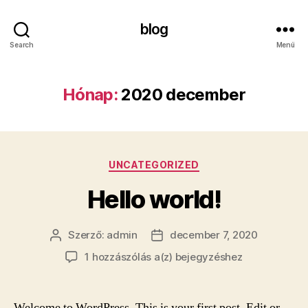
blog
Search
Menü
Hónap:
2020 december
Kategóriák
UNCATEGORIZED
Hello world!
Szerző:
admin
december 7, 2020
Bejegyzés
Bejegyzés
szerzője
dátuma
Hello
1 hozzászólás a(z)
bejegyzéshez
world!
Welcome to WordPress. This is your first post. Edit or